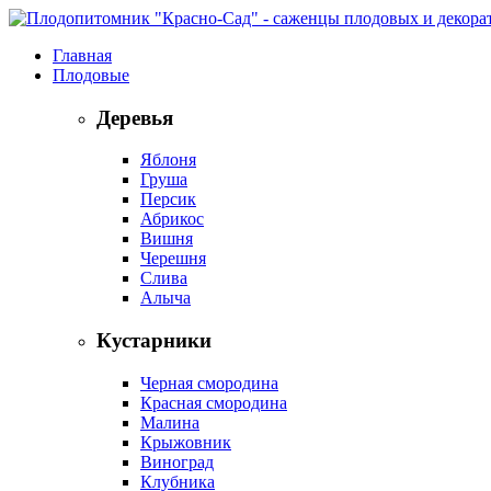
Главная
Плодовые
Деревья
Яблоня
Груша
Персик
Абрикос
Вишня
Черешня
Слива
Алыча
Кустарники
Черная смородина
Красная смородина
Малина
Крыжовник
Виноград
Клубника