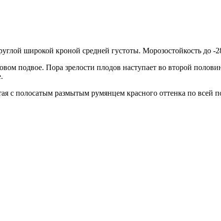
руглой широкой кроной средней густоты. Морозостойкость до -28
ковом подвое. Пора зрелости плодов наступает во второй половин
.
лтая с полосатым размытым румянцем красного оттенка по всей по