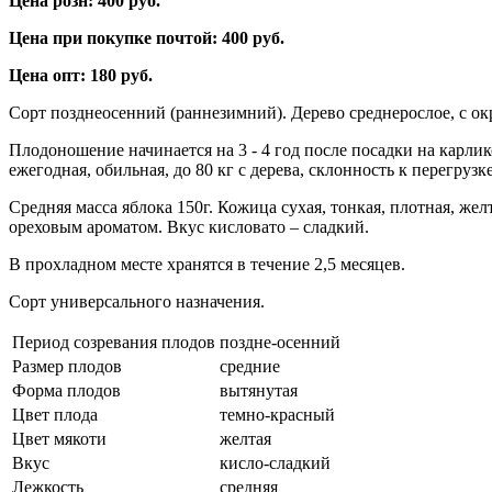
Цена розн: 400 руб.
Цена при покупке почтой: 400 руб.
Цена опт: 180 руб.
Сорт позднеосенний (раннезимний). Дерево среднерослое, с ок
Плодоношение начинается на 3 - 4 год после посадки на карли
ежегодная, обильная, до 80 кг с дерева, склонность к перегрузке
Средняя масса яблока 150г. Кожица сухая, тонкая, плотная, же
ореховым ароматом. Вкус кисловато – сладкий.
В прохладном месте хранятся в течение 2,5 месяцев.
Сорт универсального назначения.
Период созревания плодов
поздне-осенний
Размер плодов
средние
Форма плодов
вытянутая
Цвет плода
темно-красный
Цвет мякоти
желтая
Вкус
кисло-сладкий
Лежкость
средняя