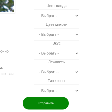
Цвет плода
Цвет мякоти
.
Вкус
рочно
Лежкость
м,
 сочная,
Тип кроны