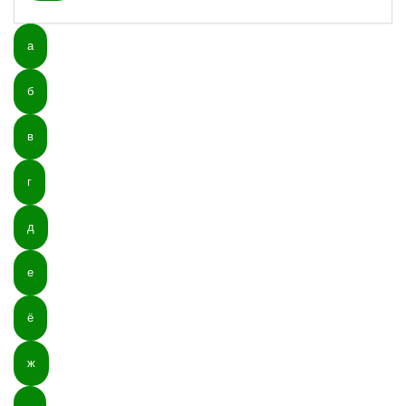
а
б
в
г
д
е
ё
ж