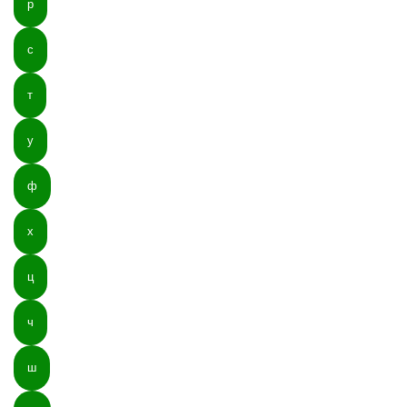
р
с
т
у
ф
х
ц
ч
ш