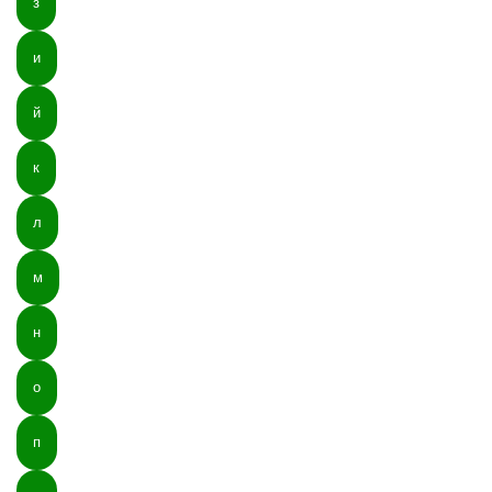
з
и
й
к
л
м
н
о
п