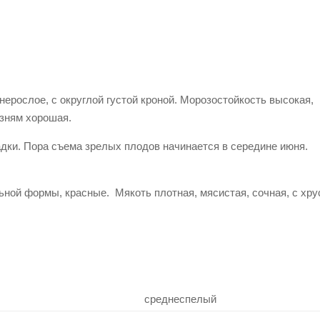
ерослое, с округлой густой кроной. Морозостойкость высокая,
езням хорошая.
адки. Пора съема зрелых плодов начинается в середине июня.
льной формы, красные. Мякоть плотная, мясистая, сочная, с хру
среднеспелый