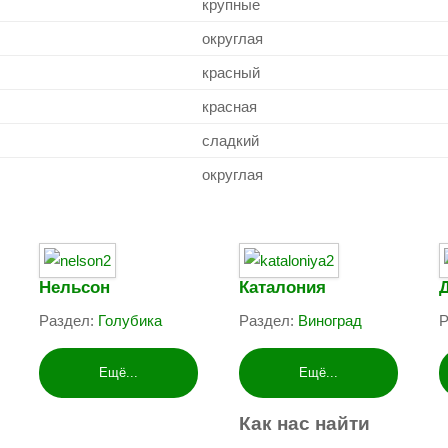
крупные
округлая
красный
красная
сладкий
округлая
Нельсон
Каталония
Раздел:
Голубика
Раздел:
Виноград
Р
Ещё...
Ещё...
Как
нас
найти