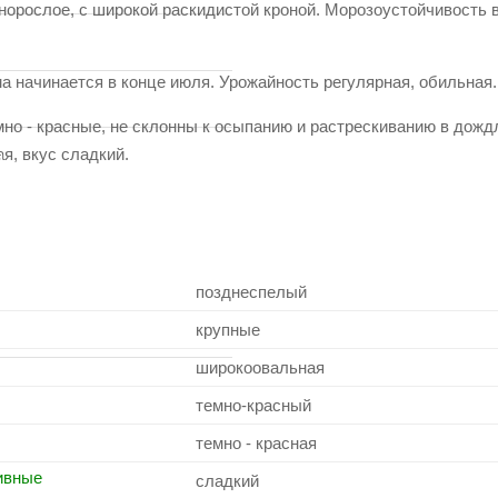
орослое, с широкой раскидистой кроной. Морозоустойчивость 
д
а начинается в конце июля. Урожайность регулярная, обильная.
а
но - красные, не склонны к осыпанию и растрескиванию в дож
ая, вкус сладкий.
а
УГОЕ
позднеспелый
крупные
широкоовальная
темно-красный
темно - красная
ивные
сладкий