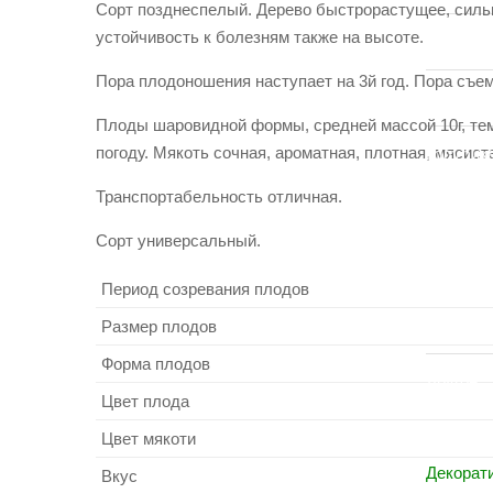
Сорт позднеспелый. Дерево быстрорастущее, сильн
устойчивость к болезням также на высоте.
Виногра
Пора плодоношения наступает на 3й год. Пора съем
Клубник
Плоды шаровидной формы, средней массой 10г, тем
погоду. Мякоть сочная, ароматная, плотная, мясист
Голубик
Транспортабельность отличная.
Сорт универсальный.
ДР
Период созревания плодов
Орехи
Размер плодов
Форма плодов
Другое
Цвет плода
Цвет мякоти
Декорат
Вкус