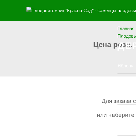
Главная
Плодов
ДЕ
Цена розн.
Яблоня
Груша
Персик
Для заказа 
Абрикос
или наберите 
Вишня