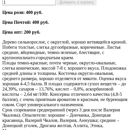
Цена розн: 400 руб.
Цена Почтой: 400 руб.
Цена опт: 200 руб.
Дерево сильнорослое, с округлой, хорошо ветвящейся кроной.
Побеги толстые, слегка дугообразные, коричневые. Листья
средние, яйцевидные, темно-зеленые, блестящие, с
крупнопильчато-городчатым краем.
Плоды темно-красные, почти черные, округло-овальные,
слегка конические, массой 7-8 г, хорошего вкуса. Плодоножка
средней длины и толщины. Косточка округло-овальная,
среднего размера, хорошо отделяется от мякоти. Оценка вкуса
хорошая 4-4,5 балла. В плодах содержится сухих веществ – до
24,39%, сахаров – 13,76%, кислот – 0,8%, аскорбиновой
кислоты – 2,64 мг/100г. Консервы отличного качества (4,8-5
баллов), с очень приятным ароматом и красным, не буреющим
соком. Сорт универсально­го назначения.
Срок созревания среднеранний (через 3 дня после Валерия
Чкалова). Опылители: хорошие – Дончанка, Донецкая
красавица, Валерий Чкалов, Валерия, Аннушка; средние –
Донецкий уголек, Дрогана желтая, Аэлита, Этика,