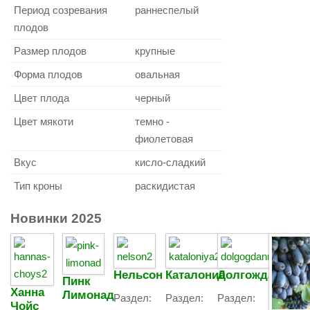
Период созревания
раннеспелый
плодов
Размер плодов
крупные
Форма плодов
овальная
Цвет плода
черный
Цвет мякоти
темно -
фиолетовая
Вкус
кисло-сладкий
Тип кроны
раскидистая
Новинки
2025
Нельсон
Каталония
Долгожданный
Пинк
Ханна
Лимонад
Раздел:
Раздел:
Раздел:
Чойс