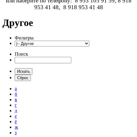
или наберите по телефону: 8 953 105 91 59, 8 918
953 41 48, 8 918 953 41 48
Другое
Фильтры
Поиск
а
б
в
г
д
е
ё
ж
з