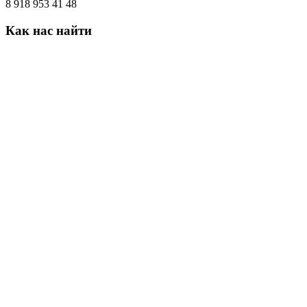
8 918 953 41 48
Как
нас
найти