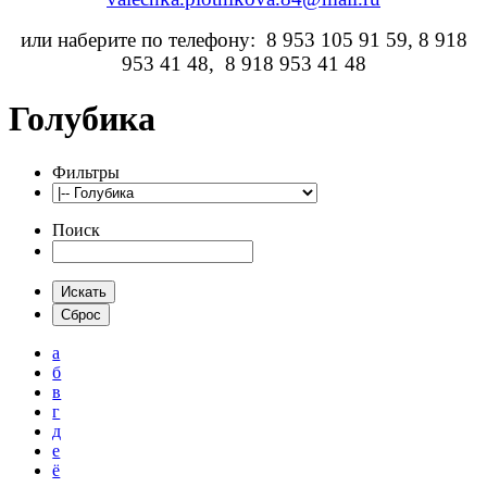
или наберите по телефону: 8 953 105 91 59, 8 918
953 41 48, 8 918 953 41 48
Голубика
Фильтры
Поиск
а
б
в
г
д
е
ё