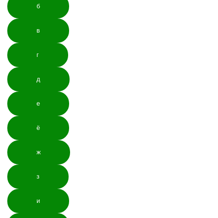
б
в
г
д
е
ё
ж
з
и