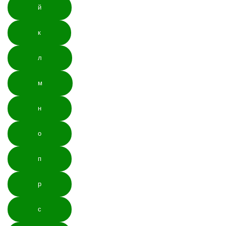
й
к
л
м
н
о
п
р
с