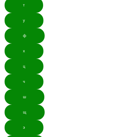
т
у
ф
х
ц
ч
ш
щ
э