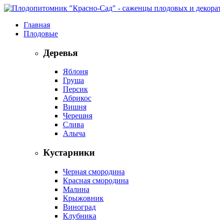
Главная
Плодовые
Деревья
Яблоня
Груша
Персик
Абрикос
Вишня
Черешня
Слива
Алыча
Кустарники
Черная смородина
Красная смородина
Малина
Крыжовник
Виноград
Клубника