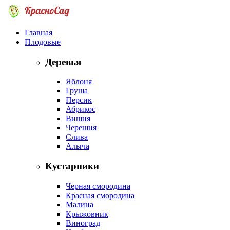
Главная
Плодовые
Деревья
Яблоня
Груша
Персик
Абрикос
Вишня
Черешня
Слива
Алыча
Кустарники
Черная смородина
Красная смородина
Малина
Крыжовник
Виноград