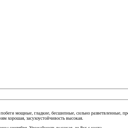
, побеги мощные, гладкие, бесшипные, сильно разветвленные, п
зням хорошая, засухоустойчивость высокая.
ины сентября. Урожайность высокая, до 8кг с куста.