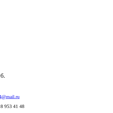
б.
84@mail.ru
18 953 41 48