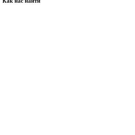
Как
нас
найти