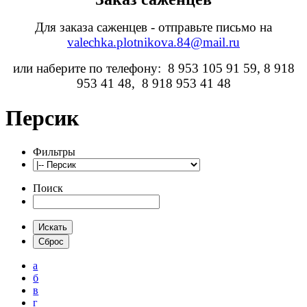
Для заказа саженцев - отправьте письмо на
valechka.plotnikova.84@mail.ru
или наберите по телефону: 8 953 105 91 59, 8 918
953 41 48, 8 918 953 41 48
Персик
Фильтры
Поиск
а
б
в
г