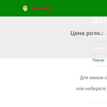
Главная
Плодов
ДЕ
Цена розн.: 
Яблоня
Груша
Персик
Абрикос
Для заказа 
Вишня
или наберите 
Черешн