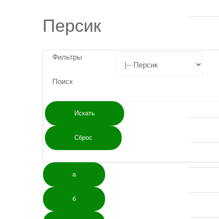
Слива
Персик
Алыча
Фильтры
КУ
Поиск
Черная 
Красная
Малина
а
Крыжовн
б
Виногра