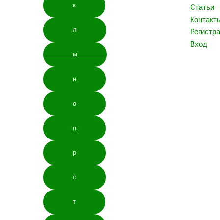
к
Статьи
Контакт
л
Регистр
Вход
м
н
о
п
р
с
т