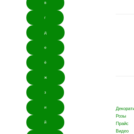
в
Клубник
г
Голубик
д
ДР
е
ё
Орехи
ж
Другое
з
и
Декорат
Розы
й
Прайс
Видео