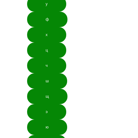
у
ф
х
ц
ч
ш
щ
э
ю