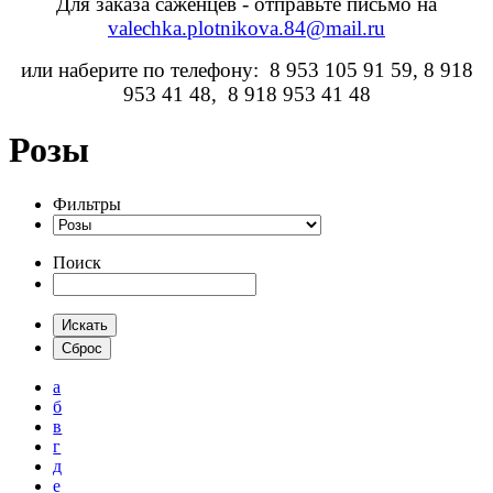
Для заказа саженцев - отправьте письмо на
valechka.plotnikova.84@mail.ru
или наберите по телефону: 8 953 105 91 59, 8 918
953 41 48, 8 918 953 41 48
Розы
Фильтры
Поиск
а
б
в
г
д
е