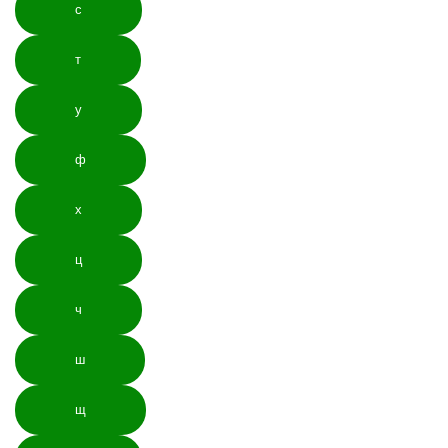
с
т
у
ф
х
ц
ч
ш
щ