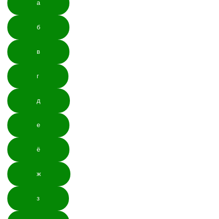
а
б
в
г
д
е
ё
ж
з