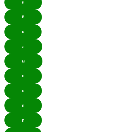
и
й
к
л
м
н
о
п
р