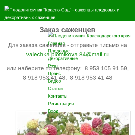
Заказ саженцев
Главная
Для заказа саженцев - отправьте письмо на
Плодовые
valechka.plotnikova.84@mail.ru
Декоративные
Розы
или наберите по телефону: 8 953 105 91 59,
Прайс
8 918 953 41 48, 8 918 953 41 48
Видео
Статьи
Контакты
Регистрация
Вход