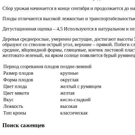
Сбор урожая начинается в конце сентября и продолжается до на
Плоды отличаются высокой лежкостью и транспортабельностью
Дегустационная оценка – 4,5 Используются в натуральном и п
Деревья среднерослые, умеренно растущие, достигают высоты 5
образуют со стволом острый угол, верхние – прямой. Побеги с
средние, яйцевидной формы, глянцевые, кончик листовой пласт
желтовато-зеленый, на ярком солнце появляется бурый румянец.
Период созревания плодов
поздне-зимний
Размер плодов
крупные
Форма плодов
округлая
Цвет плода
желтый с румянцем
Цвет мякоти
желтая
Вкус
кисло-сладкий
Лежкость
высокая
Тип кроны
классическая
Поиск
саженцев