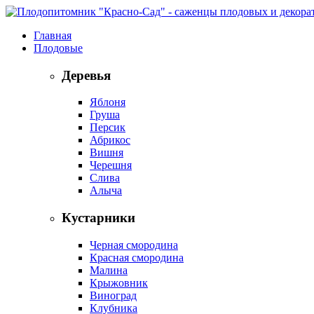
Главная
Плодовые
Деревья
Яблоня
Груша
Персик
Абрикос
Вишня
Черешня
Слива
Алыча
Кустарники
Черная смородина
Красная смородина
Малина
Крыжовник
Виноград
Клубника