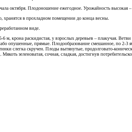
чала октября. Плодоношение ежегодное. Урожайность высокая – до
, хранятся в прохладном помещении до конца весны.
ереработанном виде.
-6 м, крона раскидистая, у взрослых деревьев – плакучая. Вет
лабо опушенные, прямые. Плодообразование смешанное, по 2-3 я
инки слегка скручен. Плоды вытянутые, продолговато-конически
 Мякоть зеленоватая, сочная, сладкая, достигнув потребительск