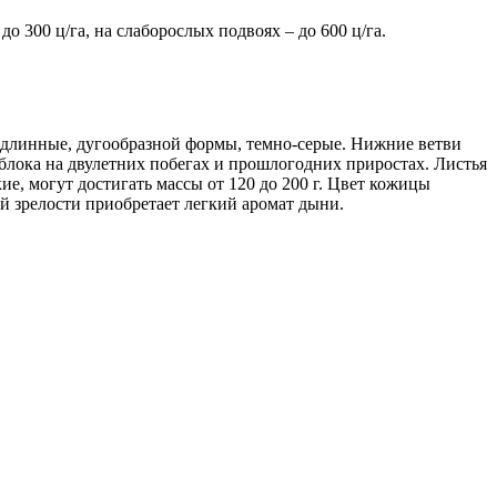
 300 ц/га, на слаборослых подвоях – до 600 ц/га.
ви длинные, дугообразной формы, темно-серые. Нижние ветви
блока на двулетних побегах и прошлогодних приростах. Листья
е, могут достигать массы от 120 до 200 г. Цвет кожицы
ой зрелости приобретает легкий аромат дыни.