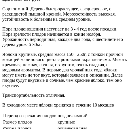
Сорт зимний. Дерево быстрорастущее, среднерослое, с
раскидистой пышной кроной. Морозостойкость высокая,
устойчивость к болезням на среднем уровне.
Пора плодоношения наступает на 3 - 4 год после посадки.
Пора зрелости плодов начинается в конце ноября.
Урожайность периодичная, каждые два года, с шестилетнего
дерева урожай 30кг.
Яблоки крупные, средняя масса 150 - 250г, с тонкой прочной
кожицей малинового цвета с розовыми вкраплениями. Мякоть
кремовая, нежная, сочная, с хрустом, очень сладкая, с
медовым ароматом. В первые два урожайных года яблоки
могут иметь не тот вкус, который заявлен в описании. Далее
плоды будут вкусные и сочные, чем краснее яблоко, тем оно
вкуснее.
Транспортабельность отличная.
В холодном месте яблоки хранятся в течение 10 месяцев
Период созревания плодов
поздне-зимний
Размер плодов
крупные
Форма плодов
боченковидная