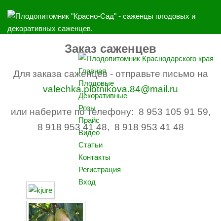
Заказ саженцев
Главная
Для заказа саженцев - отправьте письмо на
Плодовые
valechka.plotnikova.84@mail.ru
Декоративные
Розы
или наберите по телефону: 8 953 105 91 59,
Прайс
8 918 953 41 48, 8 918 953 41 48
Видео
Статьи
Контакты
Регистрация
Вход