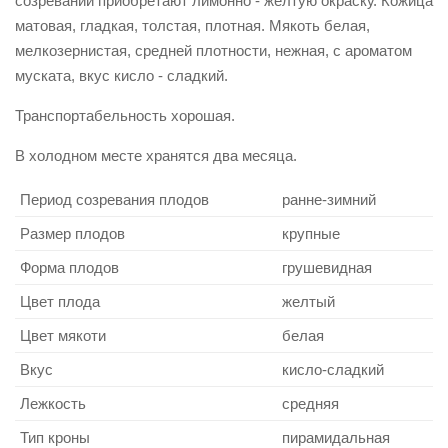
созревании приобретают лимонно - желтую окраску. Кожица
матовая, гладкая, толстая, плотная. Мякоть белая,
мелкозернистая, средней плотности, нежная, с ароматом
муската, вкус кисло - сладкий.
Транспортабельность хорошая.
В холодном месте хранятся два месяца.
Период созревания плодов
ранне-зимний
Размер плодов
крупные
Форма плодов
грушевидная
Цвет плода
желтый
Цвет мякоти
белая
Вкус
кисло-сладкий
Лежкость
средняя
Тип кроны
пирамидальная