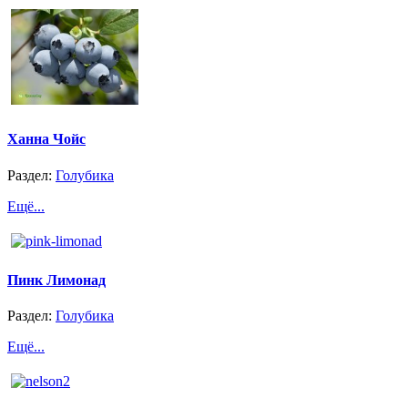
Ханна Чойс
Раздел:
Голубика
Ещё...
Пинк Лимонад
Раздел:
Голубика
Ещё...