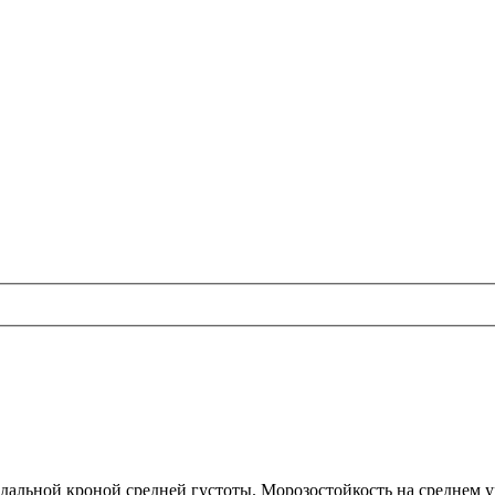
дальной кроной средней густоты. Морозостойкость на среднем у