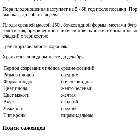
Пора плодоношения наступает на 5 - 6й год после посадки. Пор
высокая, до 250кг с дерева.
Плоды средней массой 150г, бочковидной формы, местами бугрис
золотистая, оржавленность по всей поверхности, иногда проявл
сладкий с терпкостью.
Транспортабельность хорошая.
Хранятся в холодном месте до декабря.
Период созревания плодов
средне-осенний
Размер плодов
средние
Форма плодов
боченковидная
Цвет плода
желто-зеленый
Цвет мякоти
желтая
Вкус
сладкий
Лежкость
средняя
Тип кроны
пирамидальная
Поиск
саженцев