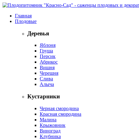
Главная
Плодовые
Деревья
Яблоня
Груша
Персик
Абрикос
Вишня
Черешня
Слива
Алыча
Кустарники
Черная смородина
Красная смородина
Малина
Крыжовник
Виноград
Клубника