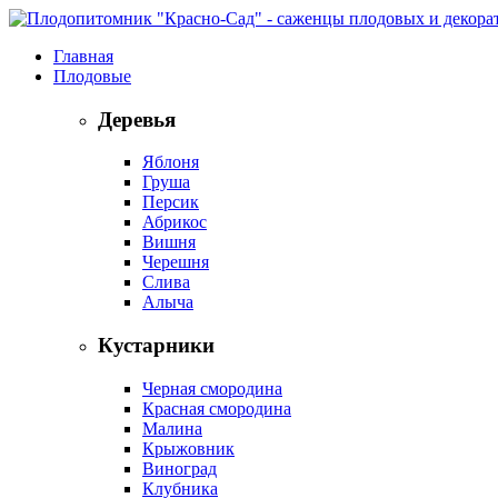
Главная
Плодовые
Деревья
Яблоня
Груша
Персик
Абрикос
Вишня
Черешня
Слива
Алыча
Кустарники
Черная смородина
Красная смородина
Малина
Крыжовник
Виноград
Клубника