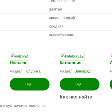
темно-красный
желтая
кисло-сладкий
средняя
классическая
Нельсон
Каталония
Раздел:
Голубика
Раздел:
Виноград
Р
Ещё...
Ещё...
Как
нас
найти
в и кустарников можно по