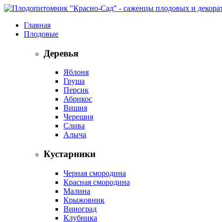
Главная
Плодовые
Деревья
Яблоня
Груша
Персик
Абрикос
Вишня
Черешня
Слива
Алыча
Кустарники
Черная смородина
Красная смородина
Малина
Крыжовник
Виноград
Клубника