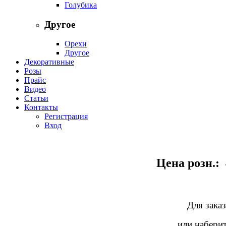
Голубика
Другое
Орехи
Другое
Декоративные
Розы
Прайс
Видео
Статьи
Контакты
Регистрация
Вход
Цена розн.: 
Для заказ
или наберит