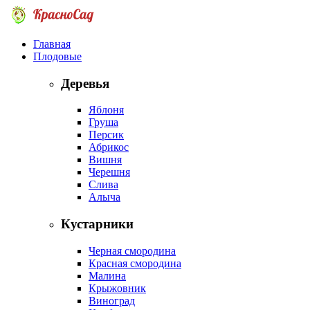
Главная
Плодовые
Деревья
Яблоня
Груша
Персик
Абрикос
Вишня
Черешня
Слива
Алыча
Кустарники
Черная смородина
Красная смородина
Малина
Крыжовник
Виноград